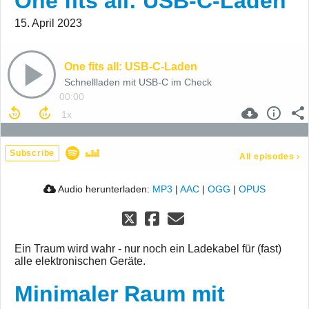
One fits all: USB-C-Laden
15. April 2023
One fits all: USB-C-Laden
Schnellladen mit USB-C im Check
00:00
Subscribe
All episodes
›
Audio herunterladen:
MP3
|
AAC
|
OGG
|
OPUS
Ein Traum wird wahr - nur noch ein Ladekabel für (fast)
alle elektronischen Geräte.
Minimaler Raum mit