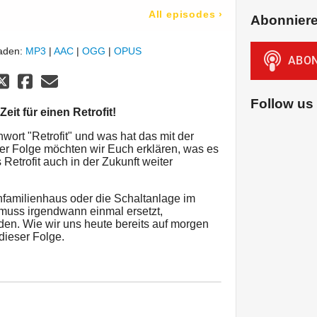
All episodes
›
Abonnier
laden:
MP3
|
AAC
|
OGG
|
OPUS
Follow us
eit für einen Retrofit!
wort "Retrofit" und was hat das mit der
eser Folge möchten wir Euch erklären, was es
Retrofit auch in der Zukunft weiter
infamilienhaus oder die Schaltanlage im
muss irgendwann einmal ersetzt,
den. Wie wir uns heute bereits auf morgen
 dieser Folge.