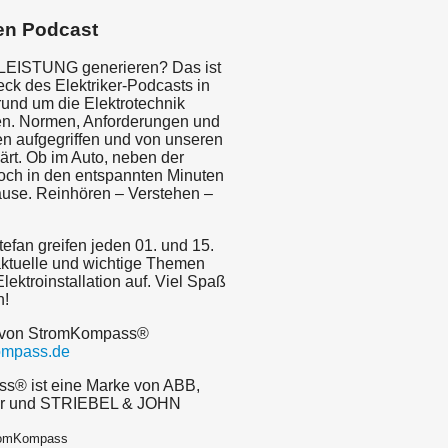
en Podcast
LEISTUNG generieren? Das ist
ck des Elektriker-Podcasts in
und um die Elektrotechnik
en. Normen, Anforderungen und
n aufgegriffen und von unseren
ärt. Ob im Auto, neben der
doch in den entspannten Minuten
ause. Reinhören – Verstehen –
efan greifen jeden 01. und 15.
ktuelle und wichtige Themen
lektroinstallation auf. Viel Spaß
n!
 von StromKompass®
ompass.de
s® ist eine Marke von ABB,
er und STRIEBEL & JOHN
tromKompass