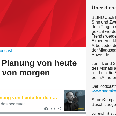
Über dies
BLIND auch 
Sinn und Zwe
dem Fragen r
geklärt werd
Trends werde
Experten erkl
Arbeit oder 
der Mittagsp
odcast
Anwenden!
- Planung von heute
Jannik und St
des Monats a
it von morgen
rund um die E
beim Anhöre
Der Podcast
www.stromk
Trend Retrofit - Planung von heute für den Retrofit von morgen
StromKompas
 das bedeutet!
Busch-Jaeg
von und mit S